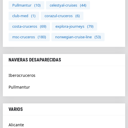
Pullmantur
(10)
celestyal-cruises
(44)
club-med
(1)
corazul-cruceros
(6)
costa-cruceros
(69)
explora-journeys
(79)
msc-cruceros
(180)
norwegian-cruise-line
(53)
NAVIERAS DESAPARECIDAS
Iberocruceros
Pullmantur
VARIOS
Alicante