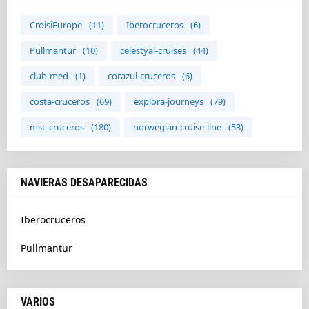
CroisiEurope
(11)
Iberocruceros
(6)
Pullmantur
(10)
celestyal-cruises
(44)
club-med
(1)
corazul-cruceros
(6)
costa-cruceros
(69)
explora-journeys
(79)
msc-cruceros
(180)
norwegian-cruise-line
(53)
NAVIERAS DESAPARECIDAS
Iberocruceros
Pullmantur
VARIOS