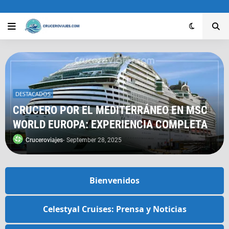
DESTACADOS
CRUCERO POR EL MEDITERRÁNEO EN MSC
WORLD EUROPA: EXPERIENCIA COMPLETA
Cruceroviajes
-
September 28, 2025
Bienvenidos
Celestyal Cruises: Prensa y Noticias