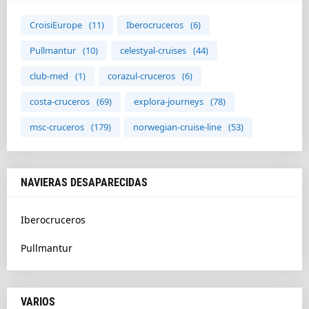
CroisiEurope
(11)
Iberocruceros
(6)
Pullmantur
(10)
celestyal-cruises
(44)
club-med
(1)
corazul-cruceros
(6)
costa-cruceros
(69)
explora-journeys
(78)
msc-cruceros
(179)
norwegian-cruise-line
(53)
NAVIERAS DESAPARECIDAS
Iberocruceros
Pullmantur
VARIOS