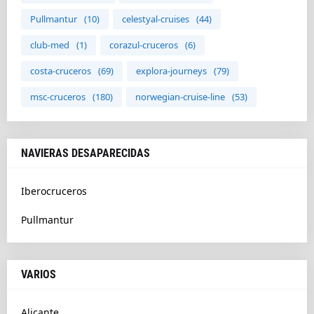
Pullmantur
(10)
celestyal-cruises
(44)
club-med
(1)
corazul-cruceros
(6)
costa-cruceros
(69)
explora-journeys
(79)
msc-cruceros
(180)
norwegian-cruise-line
(53)
NAVIERAS DESAPARECIDAS
Iberocruceros
Pullmantur
VARIOS
Alicante