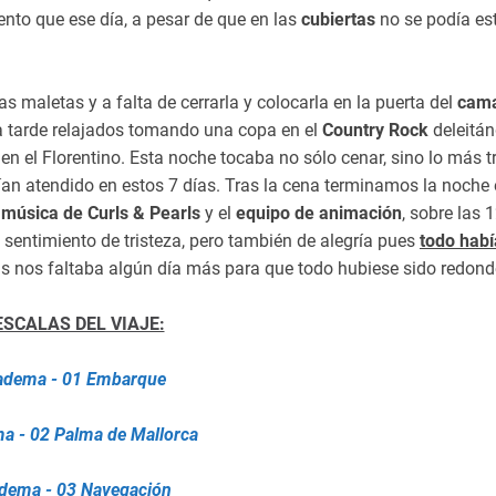
nto que ese día, a pesar de que en las
cubiertas
no se podía est
s maletas y a falta de cerrarla y colocarla en la puerta del
cama
ma tarde relajados tomando una copa en el
Country Rock
deleitá
en el Florentino. Esta noche tocaba no sólo cenar, sino lo más tr
an atendido en estos 7 días. Tras la cena terminamos la noche 
a
música de Curls & Pearls
y el
equipo de animación
, sobre las 
sentimiento de tristeza, pero también de alegría pues
todo habí
 nos faltaba algún día más para que todo hubiese sido redond
SCALAS DEL VIAJE:
iadema - 01 Embarque
a - 02 Palma de Mallorca
adema - 03 Navegación