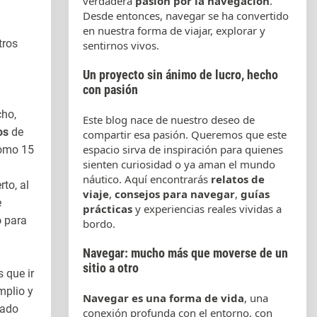
verdadera
pasión por la navegación
.
Desde entonces, navegar se ha convertido
en nuestra forma de viajar, explorar y
tros
sentirnos vivos.
Un proyecto sin ánimo de lucro, hecho
con pasión
cho,
Este blog nace de nuestro deseo de
os
de
compartir esa pasión. Queremos que este
espacio sirva de inspiración para quienes
como 15
sienten curiosidad o ya aman el mundo
l
náutico. Aquí encontrarás
relatos de
to, al
viaje
,
consejos para navegar
,
guías
e
prácticas
y experiencias reales vividas a
o
para
bordo.
Navegar: mucho más que moverse de un
sitio a otro
 que ir
mplio y
Navegar es una forma de vida
, una
zado
conexión profunda con el entorno, con