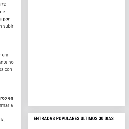
hizo
 de
a por
n subir
r era
ante no
os con
rco en
ormar a
ENTRADAS POPULARES ÚLTIMOS 30 DÍAS
ta,