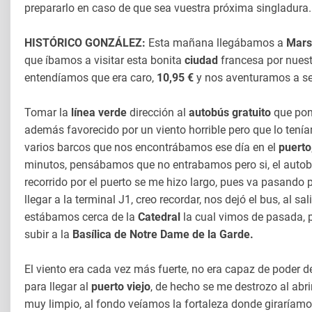
prepararlo en caso de que sea vuestra próxima singladura.
HISTÓRICO GONZÁLEZ:
Esta mañana llegábamos a
Mars
que íbamos a visitar esta bonita
ciudad
francesa por nuest
entendíamos que era caro,
10,95 €
y nos aventuramos a se
Tomar la
línea verde
dirección al
autobús gratuito
que pon
además favorecido por un viento horrible pero que lo ten
varios barcos que nos encontrábamos ese día en el
puerto
minutos, pensábamos que no entrabamos pero si, el autobús
recorrido por el puerto se me hizo largo, pues va pasando 
llegar a la terminal J1, creo recordar, nos dejó el bus, al sa
estábamos cerca de la
Catedral
la cual vimos de pasada, p
subir a la
Basílica de Notre Dame de la Garde.
El viento era cada vez más fuerte, no era capaz de poder d
para llegar al
puerto viejo
, de hecho se me destrozo al abr
muy limpio, al fondo veíamos la fortaleza donde giraríam