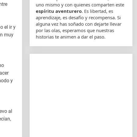
ntre
uno mismo y con quienes comparten este
espíritu aventurero
. Es libertad, es
.
aprendizaje, es desafío y recompensa. Si
alguna vez has soñado con dejarte llevar
 el ir y
por las olas, esperamos que nuestras
ren muy
historias te animen a dar el paso.
no
hacer
ómodo y
evo al
ecían,