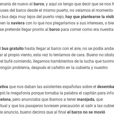
levaría de nuevo al
barco
, y aquí os tengo que decir que se nos 
uses del barco desde el mismo puerto, no veíamos el momento
e bus deja muy lejos del puerto viejo,
hay que plantearse la visit
nen la
naviera
con lo que nos plegaríamos a sus intereses, o bie
se pretende llegar pronto al
barco
para comer como era nuestra
l
bus gratuito
hasta llegar al barco con el aire, no se podía anda
r al propio viento, esta vez lo teníamos de cara. Bueno no obst
 el bufé comiendo, llegamos hambrientos de la lucha que tuvim
ningún problema, después el cafelito en la cubierta y nuestro
ativa
que nos daban las asistentes españolas sobre el
desemba
mpió la megafonía porque tomaba la palabra el capitán para inf
celona
, pero anunciaba que íbamos a tener
marejada
, que
al y que los pasajeros tuviesen precaución al salir a las cubier
te anuncio, bueno deciros que al final
el barco no se movió