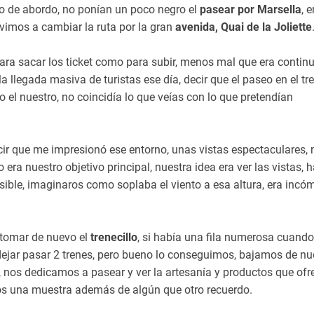
ario de abordo, no ponían un poco negro el
pasear por Marsella
, e
revimos a cambiar la ruta por la gran
avenida, Quai de la Joliette
ra sacar los ticket como para subir, menos mal que era continuo
la llegada masiva de turistas ese día, decir que el paseo en el t
 el nuestro, no coincidía lo que veías con lo que pretendían
cir que me impresionó ese entorno, unas vistas espectaculares, 
era nuestro objetivo principal, nuestra idea era ver las vistas, 
posible, imaginaros como soplaba el viento a esa altura, era inc
 tomar de nuevo el
trenecillo
, si había una fila numerosa cuando
dejar pasar 2 trenes, pero bueno lo conseguimos, bajamos de nu
, nos dedicamos a pasear y ver la artesanía y productos que ofr
os una muestra además de algún que otro recuerdo.