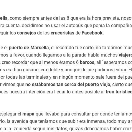
ella
, como siempre antes de las 8 que era la hora prevista, noso
ra cuenta, decidimos no usar el autobús que ponía la compañía
guir los
consejos
de los
cruceristas
de
Facebook.
e el
puerto de Marsella
, el recorrido fue corto, no tardamos mu
íamos a favor, cuando llegamos a la parada había muchos
viajer
, creo recordar que al menos éramos 6
barcos
, allí esperamos 
 era tipo gusano, era doble y aunque de pie pudimos entrar. E
por todas las terminales y en ningún momento sale fuera del puer
lir vimos que
no estábamos tan cerca del puerto viejo
, cierto qu
ues nuestra intención era llegar lo antes posible al
tren turístic
esplegar el
mapa
que llevaba para consultar por donde teníamos
irlo, la avenida que teníamos que subir era inmensa, todo muy a
os a la izquierda según mis datos, quizás deberíamos haber cru