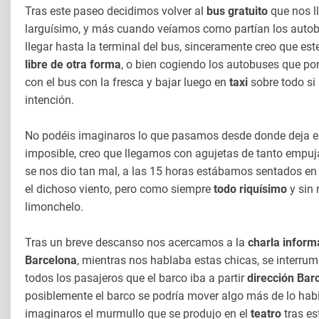
Tras este paseo decidimos volver al
bus gratuito
que nos l
larguísimo, y más cuando veíamos como partían los autob
llegar hasta la terminal del bus, sinceramente creo que est
libre de otra forma
, o bien cogiendo los autobuses que po
con el bus con la fresca y bajar luego en
taxi
sobre todo si 
intención.
No podéis imaginaros lo que pasamos desde donde deja e
imposible, creo que llegamos con agujetas de tanto empuja
se nos dio tan mal, a las 15 horas estábamos sentados en
el dichoso viento, pero como siempre
todo riquísimo
y sin 
limonchelo.
Tras un breve descanso nos acercamos a la
charla inform
Barcelona
, mientras nos hablaba estas chicas, se interru
todos los pasajeros que el barco iba a partir
dirección Bar
posiblemente el barco se podría mover algo más de lo habitu
imaginaros el murmullo que se produjo en el
teatro
tras es