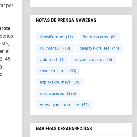
ar por
NOTAS DE PRENSA NAVIERAS
rote
ndonos
CroisiEurope
(11)
Iberocruceros
(6)
iste,
Pullmantur
(10)
celestyal-cruises
(44)
en el
12: 45
club-med
(1)
corazul-cruceros
(6)
a
costa-cruceros
(69)
o.
explora-journeys
(79)
msc-cruceros
(180)
norwegian-cruise-line
(53)
NAVIERAS DESAPARECIDAS