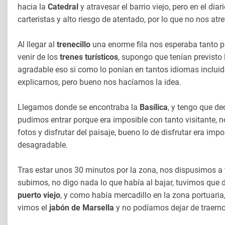
hacia la
Catedral
y atravesar el barrio viejo, pero en el di
carteristas y alto riesgo de atentado, por lo que no nos at
Al llegar al
trenecillo
una enorme fila nos esperaba tanto pa
venir de los
trenes turísticos
, supongo que tenían previsto 
agradable eso si como lo ponían en tantos idiomas incluido
explicarnos, pero bueno nos hacíamos la idea.
Llegamos donde se encontraba la
Basílica
, y tengo que de
pudimos entrar porque era imposible con tanto visitante, no 
fotos y disfrutar del paisaje, bueno lo de disfrutar era im
desagradable.
Tras estar unos 30 minutos por la zona, nos dispusimos a
subimos, no digo nada lo que había al bajar, tuvimos que 
puerto viejo
, y como había mercadillo en la zona portuaria
vimos el
jabón de Marsella
y no podíamos dejar de traern