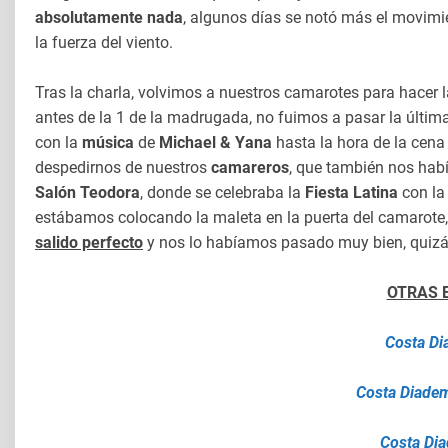
absolutamente nada
, algunos días se notó más el movimie
la fuerza del viento.
Tras la charla, volvimos a nuestros camarotes para hacer la
antes de la 1 de la madrugada, no fuimos a pasar la últi
con la
música
de
Michael & Yana
hasta la hora de la cena 
despedirnos de nuestros
camareros
, que también nos habí
Salón Teodora
, donde se celebraba la
Fiesta Latina
con l
estábamos colocando la maleta en la puerta del camarote, 
salido perfecto
y nos lo habíamos pasado muy bien, quizás
OTRAS E
Costa D
Costa Diadem
Costa Di