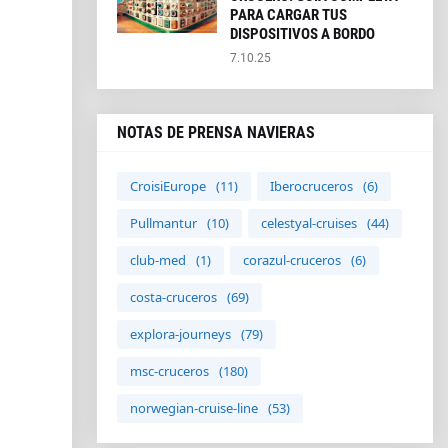
PARA CARGAR TUS
DISPOSITIVOS A BORDO
7.10.25
NOTAS DE PRENSA NAVIERAS
CroisiEurope
(11)
Iberocruceros
(6)
Pullmantur
(10)
celestyal-cruises
(44)
club-med
(1)
corazul-cruceros
(6)
costa-cruceros
(69)
explora-journeys
(79)
msc-cruceros
(180)
norwegian-cruise-line
(53)