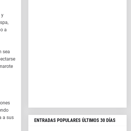
 y
 spa,
lo a
n sea
nectarse
amarote
iones
iendo
a a sus
ENTRADAS POPULARES ÚLTIMOS 30 DÍAS