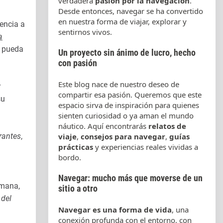
verdadera
pasión por la navegación
.
Desde entonces, navegar se ha convertido
en nuestra forma de viajar, explorar y
iencia a
sentirnos vivos.
a
e pueda
Un proyecto sin ánimo de lucro, hecho
con pasión
Este blog nace de nuestro deseo de
r
compartir esa pasión. Queremos que este
su
espacio sirva de inspiración para quienes
sienten curiosidad o ya aman el mundo
náutico. Aquí encontrarás
relatos de
rantes
,
viaje
,
consejos para navegar
,
guías
prácticas
y experiencias reales vividas a
bordo.
Navegar: mucho más que moverse de un
umana,
sitio a otro
 del
Navegar es una forma de vida
, una
conexión profunda con el entorno, con