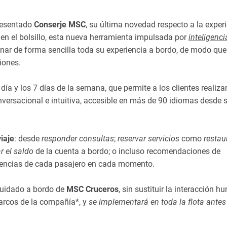
esentado
Conserje MSC
, su última novedad respecto a la exper
 en el bolsillo, esta nueva herramienta impulsada por
inteligenci
onar de forma sencilla toda su experiencia a bordo, de modo qu
iones.
 día y los 7 días de la semana, que permite a los clientes realiza
onversacional e intuitiva, accesible en más de 90 idiomas desde 
iaje
: desde
responder consultas
;
reservar servicios
como
restau
r el saldo
de la cuenta a bordo; o incluso recomendaciones de
erencias de cada pasajero en cada momento.
cuidado a bordo de
MSC Cruceros
, sin sustituir la interacción h
barcos de la compañía*, y
se implementará en toda la flota antes