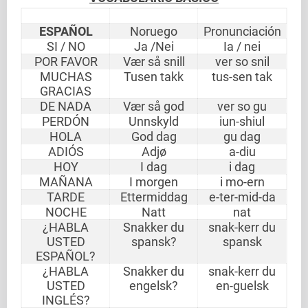
ESPAÑOL
Noruego
Pronunciación
SI / NO
Ja /Nei
Ia / nei
POR FAVOR
Vær så snill
ver so snil
MUCHAS
Tusen takk
tus-sen tak
GRACIAS
DE NADA
Vær så god
ver so gu
PERDÓN
Unnskyld
iun-shiul
HOLA
God dag
gu dag
ADIÓS
Adjø
a-diu
HOY
I dag
i dag
MAÑANA
I morgen
i mo-ern
TARDE
Ettermiddag
e-ter-mid-da
NOCHE
Natt
nat
¿HABLA
Snakker du
snak-kerr du
USTED
spansk?
spansk
ESPAÑOL?
¿HABLA
Snakker du
snak-kerr du
USTED
engelsk?
en-guelsk
INGLÉS?