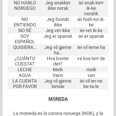
NO HABLO
Jeg snakker
iei snak-kerr
NORUEGO
ikke norsk
ik-ke
norshk
NO
Jeg forstår
iei fosh-tor ik-
ENTIENDO
ikke
ke
NO SÉ
Jeg vet ikke
iei vet ik-ke
SOY
Jeg er spansk
iei er spansk
ESPAÑOL
QUISIERA…
Jeg vil gjerne
iei vil ierne ha
ha…
¿CUÁNTO
Hva koster
va kos-terr de
CUESTA?
det?
LECHE
Melk
melk
AGUA
Vann
van
LA CUENTA
Jeg vil gjerne
iei vil ier-ne
POR FAVOR
betale
be-ta-le
MONEDA
La moneda es la corona noruega (NOK), y la