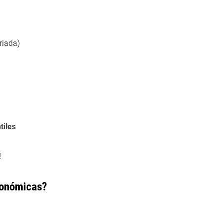
riada)
tiles
!
ronómicas?