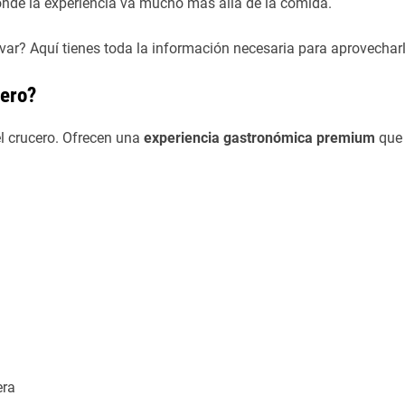
onde la experiencia va mucho más allá de la comida.
ar? Aquí tienes toda la información necesaria para aprovechar
cero?
el crucero. Ofrecen una
experiencia gastronómica premium
que 
era