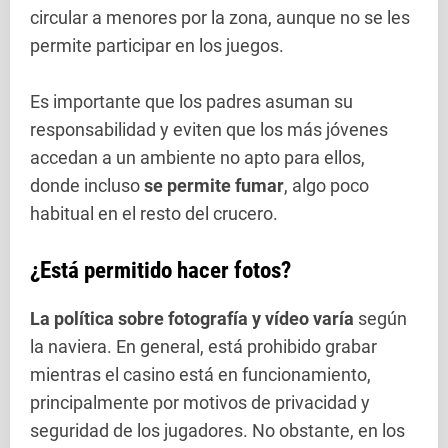
circular a menores por la zona, aunque no se les
permite participar en los juegos.
Es importante que los padres asuman su
responsabilidad y eviten que los más jóvenes
accedan a un ambiente no apto para ellos,
donde incluso
se permite fumar
, algo poco
habitual en el resto del crucero.
¿Está permitido hacer fotos?
La política sobre fotografía y vídeo varía
según
la naviera. En general, está prohibido grabar
mientras el casino está en funcionamiento,
principalmente por motivos de privacidad y
seguridad de los jugadores. No obstante, en los