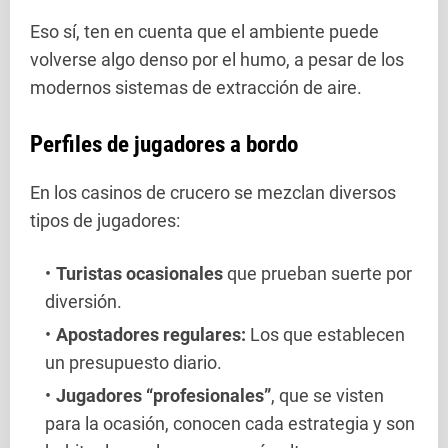
Eso sí, ten en cuenta que el ambiente puede
volverse algo denso por el humo, a pesar de los
modernos sistemas de extracción de aire.
Perfiles de jugadores a bordo
En los casinos de crucero se mezclan diversos
tipos de jugadores:
Turistas ocasionales
que prueban suerte por
diversión.
Apostadores regulares:
Los que establecen
un presupuesto diario.
Jugadores “profesionales”
, que se visten
para la ocasión, conocen cada estrategia y son