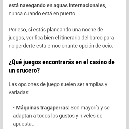
está navegando en aguas internacionales
,
nunca cuando está en puerto.
Por eso, si estás planeando una noche de
juegos, verifica bien el itinerario del barco para
no perderte esta emocionante opción de ocio.
¿Qué juegos encontrarás en el casino de
un crucero?
Las opciones de juego suelen ser amplias y
variadas:
Máquinas tragaperras:
Son mayoría y se
adaptan a todos los gustos y niveles de
apuesta..