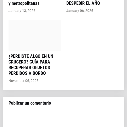
y metropolitanas
DESPEDIR EL AÑO
January 13, 2026
January 06, 2026
¿PERDISTE ALGO EN UN
CRUCERO? GUÍA PARA
RECUPERAR OBJETOS
PERDIDOS A BORDO
November 06, 2025
Publicar un comentario