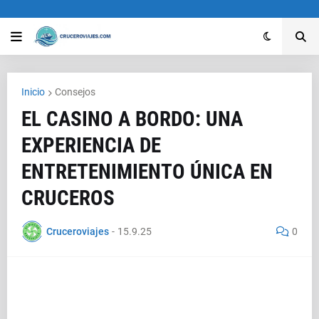
Inicio
Consejos
EL CASINO A BORDO: UNA
EXPERIENCIA DE
ENTRETENIMIENTO ÚNICA EN
CRUCEROS
Cruceroviajes
-
15.9.25
0