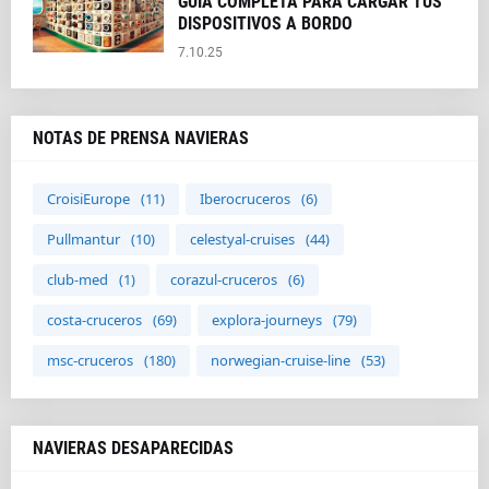
GUÍA COMPLETA PARA CARGAR TUS
DISPOSITIVOS A BORDO
7.10.25
NOTAS DE PRENSA NAVIERAS
CroisiEurope
(11)
Iberocruceros
(6)
Pullmantur
(10)
celestyal-cruises
(44)
club-med
(1)
corazul-cruceros
(6)
costa-cruceros
(69)
explora-journeys
(79)
msc-cruceros
(180)
norwegian-cruise-line
(53)
NAVIERAS DESAPARECIDAS