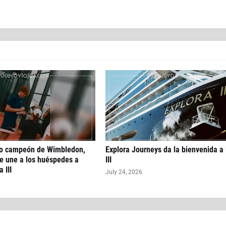
do campeón de Wimbledon,
Explora Journeys da la bienvenida a
e une a los huéspedes a
III
 III
July 24, 2026