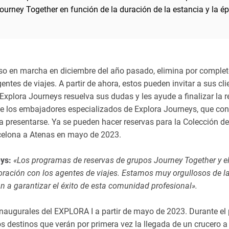
rney Together en función de la duración de la estancia y la é
uso en marcha en diciembre del año pasado, elimina por complet
tes de viajes. A partir de ahora, estos pueden invitar a sus cli
plora Journeys resuelva sus dudas y les ayude a finalizar la r
de los embajadores especializados de Explora Journeys, que con
a presentarse. Ya se pueden hacer reservas para la Colección de
rcelona a Atenas en mayo de 2023.
eys:
«Los programas de reservas de grupos Journey Together y e
oración con los agentes de viajes. Estamos muy orgullosos de l
n a garantizar el éxito de esta comunidad profesional».
s Inaugurales del EXPLORA I a partir de mayo de 2023. Durante el
os destinos que verán por primera vez la llegada de un crucero a