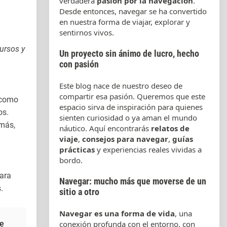
verdadera
pasión por la navegación
.
Desde entonces, navegar se ha convertido
en nuestra forma de viajar, explorar y
sentirnos vivos.
ursos y
Un proyecto sin ánimo de lucro, hecho
con pasión
Este blog nace de nuestro deseo de
compartir esa pasión. Queremos que este
 como
espacio sirva de inspiración para quienes
os.
sienten curiosidad o ya aman el mundo
emás,
náutico. Aquí encontrarás
relatos de
viaje
,
consejos para navegar
,
guías
prácticas
y experiencias reales vividas a
bordo.
para
Navegar: mucho más que moverse de un
.
sitio a otro
Navegar es una forma de vida
, una
e
conexión profunda con el entorno, con