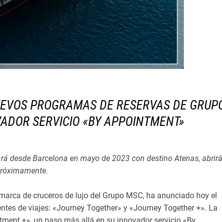
EVOS PROGRAMAS DE RESERVAS DE GRUPO
VADOR SERVICIO «BY APPOINTMENT»
rpará desde Barcelona en mayo de 2023 con destino Atenas, abrir
róximamente.
 marca de cruceros de lujo del Grupo MSC, ha anunciado hoy el
tes de viajes: «Journey Together» y «Journey Together +». La
ment +», un paso más allá en su innovador servicio «By