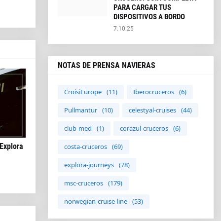
PARA CARGAR TUS
DISPOSITIVOS A BORDO
7.10.25
NOTAS DE PRENSA NAVIERAS
CroisiEurope
(11)
Iberocruceros
(6)
Pullmantur
(10)
celestyal-cruises
(44)
club-med
(1)
corazul-cruceros
(6)
 Explora
costa-cruceros
(69)
explora-journeys
(78)
msc-cruceros
(179)
norwegian-cruise-line
(53)