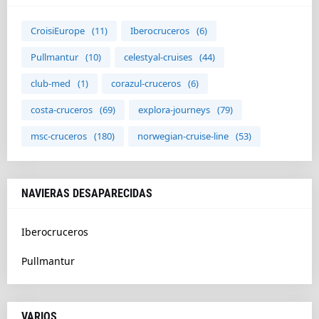
CroisiEurope
(11)
Iberocruceros
(6)
Pullmantur
(10)
celestyal-cruises
(44)
club-med
(1)
corazul-cruceros
(6)
costa-cruceros
(69)
explora-journeys
(79)
msc-cruceros
(180)
norwegian-cruise-line
(53)
NAVIERAS DESAPARECIDAS
Iberocruceros
Pullmantur
VARIOS