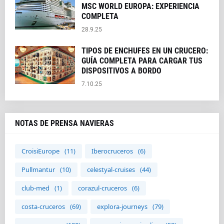
MSC WORLD EUROPA: EXPERIENCIA
COMPLETA
28.9.25
TIPOS DE ENCHUFES EN UN CRUCERO:
GUÍA COMPLETA PARA CARGAR TUS
DISPOSITIVOS A BORDO
7.10.25
NOTAS DE PRENSA NAVIERAS
CroisiEurope
(11)
Iberocruceros
(6)
Pullmantur
(10)
celestyal-cruises
(44)
club-med
(1)
corazul-cruceros
(6)
costa-cruceros
(69)
explora-journeys
(79)