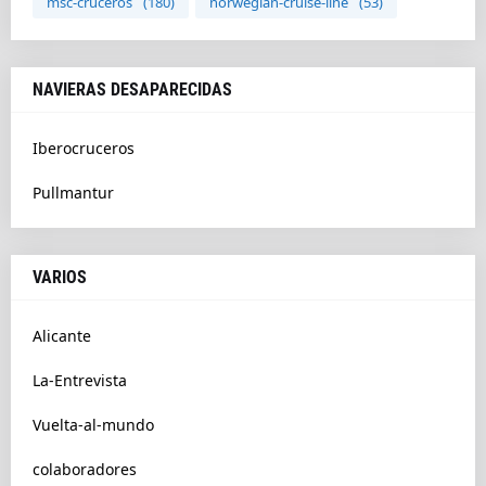
msc-cruceros
(180)
norwegian-cruise-line
(53)
NAVIERAS DESAPARECIDAS
Iberocruceros
Pullmantur
VARIOS
Alicante
La-Entrevista
Vuelta-al-mundo
colaboradores