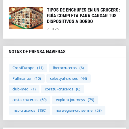
TIPOS DE ENCHUFES EN UN CRUCERO:
GUÍA COMPLETA PARA CARGAR TUS
DISPOSITIVOS A BORDO
7.10.25
NOTAS DE PRENSA NAVIERAS
CroisiEurope
(11)
Iberocruceros
(6)
Pullmantur
(10)
celestyal-cruises
(44)
club-med
(1)
corazul-cruceros
(6)
costa-cruceros
(69)
explora-journeys
(79)
msc-cruceros
(180)
norwegian-cruise-line
(53)