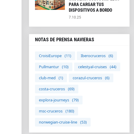
PARA CARGAR TUS
DISPOSITIVOS A BORDO
7.10.25
NOTAS DE PRENSA NAVIERAS
CroisiEurope
(11)
Iberocruceros
(6)
Pullmantur
(10)
celestyal-cruises
(44)
club-med
(1)
corazul-cruceros
(6)
costa-cruceros
(69)
explora-journeys
(79)
msc-cruceros
(180)
norwegian-cruise-line
(53)