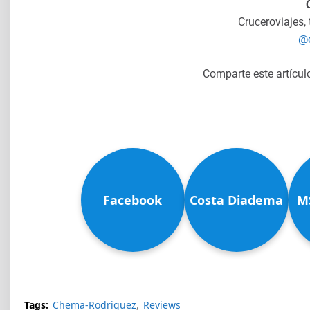
Cruceroviajes,
@c
Comparte este artícul
Facebook
Costa Diadema
M
Tags:
Chema-Rodriguez
Reviews