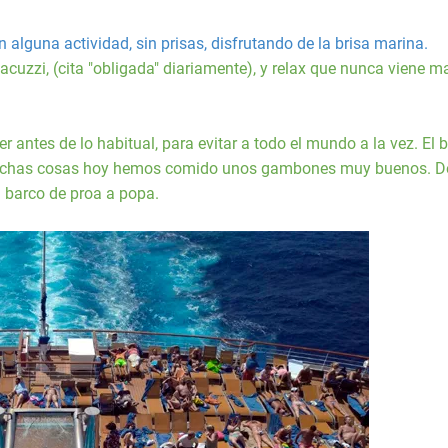
 alguna actividad, sin prisas, disfrutando de la brisa marina.
uzzi, (cita "obligada" diariamente), y relax que nunca viene ma
ntes de lo habitual, para evitar a todo el mundo a la vez. El b
s muchas cosas hoy hemos comido unos gambones muy buenos. 
el barco de proa a popa.