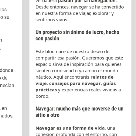
verdadera
pasión por la navegación
.
Desde entonces, navegar se ha convertido
 los
en nuestra forma de viajar, explorar y
do su
sentirnos vivos.
Un proyecto sin ánimo de lucro, hecho
con pasión
n
,
Este blog nace de nuestro deseo de
compartir esa pasión. Queremos que este
espacio sirva de inspiración para quienes
l donde
sienten curiosidad o ya aman el mundo
náutico. Aquí encontrarás
relatos de
 de
viaje
,
consejos para navegar
,
guías
enecían
prácticas
y experiencias reales vividas a
bordo.
, en
Navegar: mucho más que moverse de un
sitio a otro
imados,
Navegar es una forma de vida
, una
conexión profunda con el entorno, con