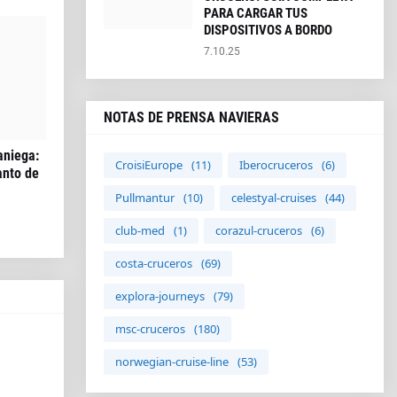
PARA CARGAR TUS
DISPOSITIVOS A BORDO
7.10.25
NOTAS DE PRENSA NAVIERAS
aniega:
CroisiEurope
(11)
Iberocruceros
(6)
anto de
Pullmantur
(10)
celestyal-cruises
(44)
club-med
(1)
corazul-cruceros
(6)
costa-cruceros
(69)
explora-journeys
(79)
msc-cruceros
(180)
norwegian-cruise-line
(53)