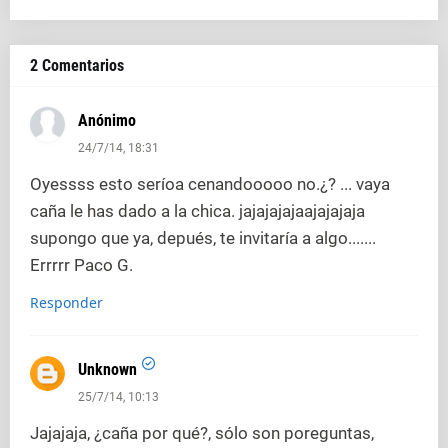
2 Comentarios
Anónimo
24/7/14, 18:31
Oyessss esto seríoa cenandooooo no.¿? ... vaya
caña le has dado a la chica. jajajajajaajajajaja
supongo que ya, depués, te invitaría a algo.......
Errrrr Paco G.
Responder
Unknown
25/7/14, 10:13
Jajajaja, ¿caña por qué?, sólo son poreguntas,