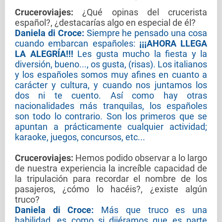
Cruceroviajes
:
¿Qué opinas del crucerista
español?, ¿destacarías algo en especial de él?
Daniela di Croce:
Siempre he pensado una cosa
cuando embarcan españoles:
¡¡¡AHORA LLEGA
LA ALEGRÍA!!!
Les gusta mucho la fiesta y la
diversión, bueno..., os gusta, (risas). Los italianos
y los españoles somos muy afines en cuanto a
carácter y cultura, y cuando nos juntamos los
dos ni te cuento. Así como hay otras
nacionalidades más tranquilas, los españoles
son todo lo contrario. Son los primeros que se
apuntan a prácticamente cualquier actividad;
karaoke, juegos, concursos, etc...
Cruceroviajes
:
Hemos podido observar a lo largo
de nuestra experiencia la increíble capacidad de
la tripulación para recordar el nombre de los
pasajeros, ¿cómo lo hacéis?, ¿existe algún
truco?
Daniela di Croce:
Más que truco es una
habilidad, es como si dijéramos que es parte