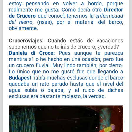
estoy pensando en volver a bordo, porque
realmente me gusta. Como decía otro
Director
de Crucero
que conocí: tenemos la
enfermedad
del hierro
, (risas), por el material del barco,
obviamente.
Cruceroviajes
:
Cuando estás de vacaciones
suponemos que no te irás de crucero, ¿verdad?
Daniela di Croce:
Pues aunque te parezca
mentira sí lo he hecho en una ocasión, pero fue
un crucero fluvial. Muy lindo también, por cierto.
Lo único que no me gustó fue que llegando a
Budapest
había muchas esclusas donde el barco
quedaba un rato parado hasta que el nivel del
agua subía o bajaba, y el ruido de dichas
esclusas era bastante molesto, la verdad.