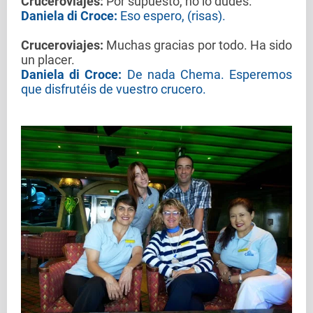
Cruceroviajes
:
Por supuesto, no lo dudes.
Daniela di Croce:
Eso espero, (risas).
Cruceroviajes
:
Muchas gracias por todo. Ha sido
un placer.
Daniela di Croce:
De nada Chema. Esperemos
que disfrutéis de vuestro crucero.