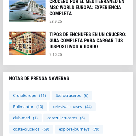
CRUCERO POR EL MEDITERRÁNEO EN
MSC WORLD EUROPA: EXPERIENCIA
COMPLETA
28.9.25
TIPOS DE ENCHUFES EN UN CRUCERO:
GUÍA COMPLETA PARA CARGAR TUS
DISPOSITIVOS A BORDO
7.10.25
NOTAS DE PRENSA NAVIERAS
CroisiEurope
(11)
Iberocruceros
(6)
Pullmantur
(10)
celestyal-cruises
(44)
club-med
(1)
corazul-cruceros
(6)
costa-cruceros
(69)
explora-journeys
(79)