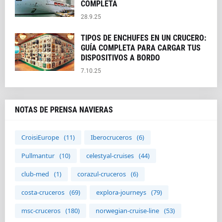
COMPLETA
28.9.25
TIPOS DE ENCHUFES EN UN CRUCERO:
GUÍA COMPLETA PARA CARGAR TUS
DISPOSITIVOS A BORDO
7.10.25
NOTAS DE PRENSA NAVIERAS
CroisiEurope
(11)
Iberocruceros
(6)
Pullmantur
(10)
celestyal-cruises
(44)
club-med
(1)
corazul-cruceros
(6)
costa-cruceros
(69)
explora-journeys
(79)
msc-cruceros
(180)
norwegian-cruise-line
(53)