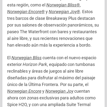
esta región, como el
Norwegian Bliss®
,
Norwegian Encore®
y
Norwegian Joy®
. Estos
tres barcos de clase Breakaway Plus destacan
por sus salones de observación panorámicos, su
paseo The Waterfront con bares y restaurantes
al aire libre, y sus recientes renovaciones que
han elevado aún más la experiencia a bordo.
El
Norwegian Bliss
cuenta con el nuevo espacio
exterior
Horizon Park
, equipado con tumbonas
reclinables y áreas de juegos al aire libre
diseñadas para disfrutar al máximo del paisaje
único de la Última Frontera. Por su parte, el
Norwegian Encore
y
Norwegian Joy
cuentan
ahora con zonas exclusivas para adultos como
Spice H2O, y con una ampliada Suite Termal