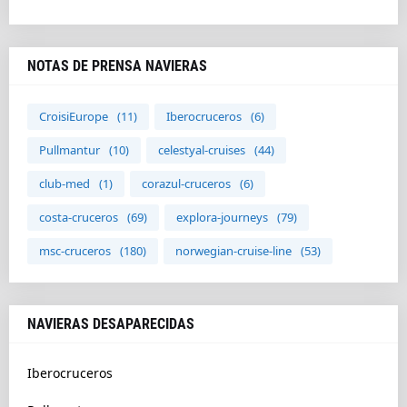
NOTAS DE PRENSA NAVIERAS
CroisiEurope
(11)
Iberocruceros
(6)
Pullmantur
(10)
celestyal-cruises
(44)
club-med
(1)
corazul-cruceros
(6)
costa-cruceros
(69)
explora-journeys
(79)
msc-cruceros
(180)
norwegian-cruise-line
(53)
NAVIERAS DESAPARECIDAS
Iberocruceros