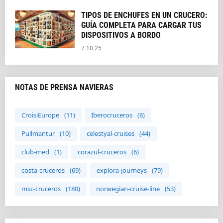
TIPOS DE ENCHUFES EN UN CRUCERO:
GUÍA COMPLETA PARA CARGAR TUS
DISPOSITIVOS A BORDO
7.10.25
NOTAS DE PRENSA NAVIERAS
CroisiEurope
(11)
Iberocruceros
(6)
Pullmantur
(10)
celestyal-cruises
(44)
club-med
(1)
corazul-cruceros
(6)
costa-cruceros
(69)
explora-journeys
(79)
msc-cruceros
(180)
norwegian-cruise-line
(53)