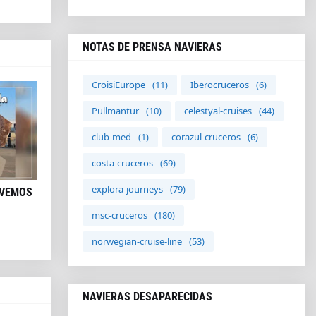
NOTAS DE PRENSA NAVIERAS
CroisiEurope
(11)
Iberocruceros
(6)
Pullmantur
(10)
celestyal-cruises
(44)
club-med
(1)
corazul-cruceros
(6)
costa-cruceros
(69)
explora-journeys
(79)
LVEMOS
msc-cruceros
(180)
norwegian-cruise-line
(53)
NAVIERAS DESAPARECIDAS