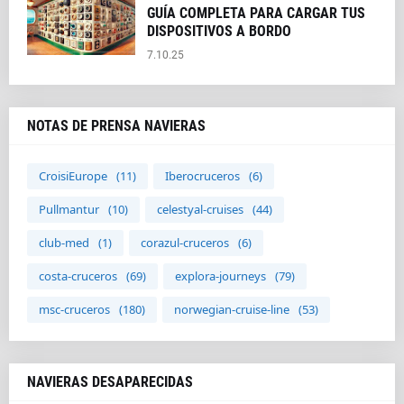
GUÍA COMPLETA PARA CARGAR TUS
DISPOSITIVOS A BORDO
7.10.25
NOTAS DE PRENSA NAVIERAS
CroisiEurope
(11)
Iberocruceros
(6)
Pullmantur
(10)
celestyal-cruises
(44)
club-med
(1)
corazul-cruceros
(6)
costa-cruceros
(69)
explora-journeys
(79)
msc-cruceros
(180)
norwegian-cruise-line
(53)
NAVIERAS DESAPARECIDAS