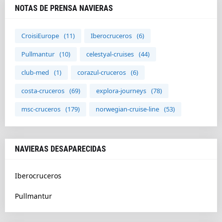
NOTAS DE PRENSA NAVIERAS
CroisiEurope
(11)
Iberocruceros
(6)
Pullmantur
(10)
celestyal-cruises
(44)
club-med
(1)
corazul-cruceros
(6)
costa-cruceros
(69)
explora-journeys
(78)
msc-cruceros
(179)
norwegian-cruise-line
(53)
NAVIERAS DESAPARECIDAS
Iberocruceros
Pullmantur