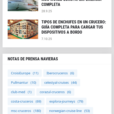
COMPLETA
28.9.25
TIPOS DE ENCHUFES EN UN CRUCERO:
GUÍA COMPLETA PARA CARGAR TUS
DISPOSITIVOS A BORDO
7.10.25
NOTAS DE PRENSA NAVIERAS
CroisiEurope
(11)
Iberocruceros
(6)
Pullmantur
(10)
celestyal-cruises
(44)
club-med
(1)
corazul-cruceros
(6)
costa-cruceros
(69)
explora-journeys
(79)
msc-cruceros
(180)
norwegian-cruise-line
(53)