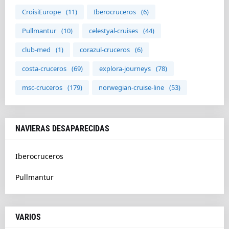
CroisiEurope
(11)
Iberocruceros
(6)
Pullmantur
(10)
celestyal-cruises
(44)
club-med
(1)
corazul-cruceros
(6)
costa-cruceros
(69)
explora-journeys
(78)
msc-cruceros
(179)
norwegian-cruise-line
(53)
NAVIERAS DESAPARECIDAS
Iberocruceros
Pullmantur
VARIOS