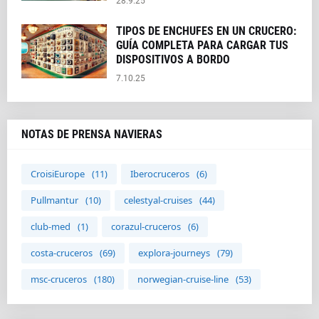
28.9.25
TIPOS DE ENCHUFES EN UN CRUCERO:
GUÍA COMPLETA PARA CARGAR TUS
DISPOSITIVOS A BORDO
7.10.25
NOTAS DE PRENSA NAVIERAS
CroisiEurope
(11)
Iberocruceros
(6)
Pullmantur
(10)
celestyal-cruises
(44)
club-med
(1)
corazul-cruceros
(6)
costa-cruceros
(69)
explora-journeys
(79)
msc-cruceros
(180)
norwegian-cruise-line
(53)