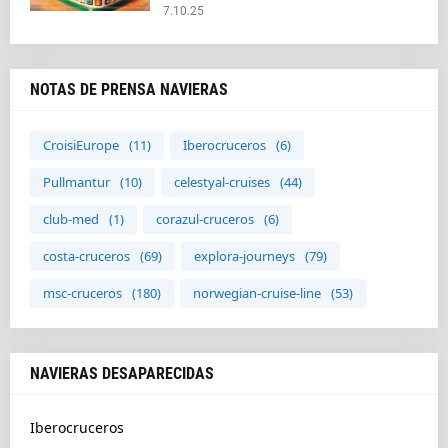
7.10.25
NOTAS DE PRENSA NAVIERAS
CroisiEurope
(11)
Iberocruceros
(6)
Pullmantur
(10)
celestyal-cruises
(44)
club-med
(1)
corazul-cruceros
(6)
costa-cruceros
(69)
explora-journeys
(79)
msc-cruceros
(180)
norwegian-cruise-line
(53)
NAVIERAS DESAPARECIDAS
Iberocruceros