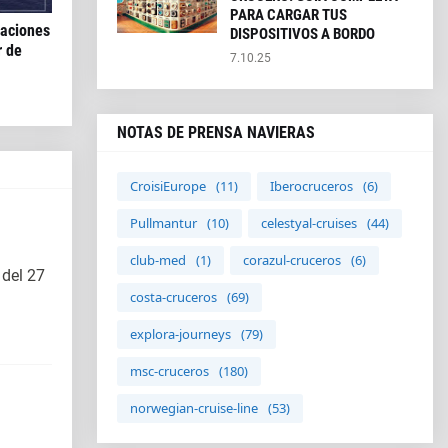
PARA CARGAR TUS
caciones
DISPOSITIVOS A BORDO
r de
7.10.25
NOTAS DE PRENSA NAVIERAS
CroisiEurope
(11)
Iberocruceros
(6)
Pullmantur
(10)
celestyal-cruises
(44)
club-med
(1)
corazul-cruceros
(6)
 del 27
costa-cruceros
(69)
explora-journeys
(79)
msc-cruceros
(180)
norwegian-cruise-line
(53)