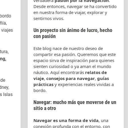
verdadera
pasión por la navegación
.
Desde entonces, navegar se ha convertido
en nuestra forma de viajar, explorar y
 bordo
sentirnos vivos.
ñía,
 viajes
Un proyecto sin ánimo de lucro, hecho
con pasión
Este blog nace de nuestro deseo de
tura,
compartir esa pasión. Queremos que este
ng,
espacio sirva de inspiración para quienes
sienten curiosidad o ya aman el mundo
náutico. Aquí encontrarás
relatos de
viaje
,
consejos para navegar
,
guías
 de
prácticas
y experiencias reales vividas a
dney,
bordo.
 Islas
Navegar: mucho más que moverse de un
sitio a otro
Navegar es una forma de vida
, una
conexión profunda con el entorno, con