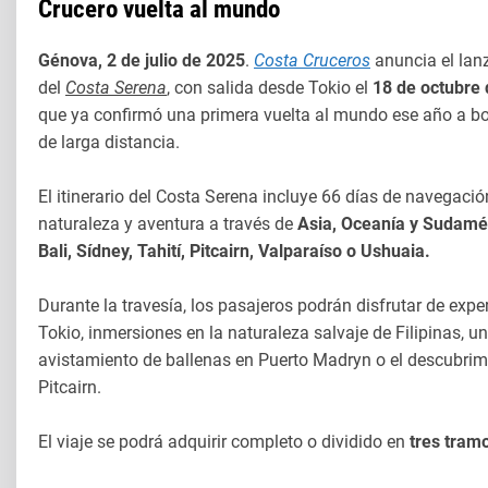
Crucero vuelta al mundo
Génova, 2 de julio de 2025
.
Costa Cruceros
anuncia el lan
del
Costa Serena
, con salida desde Tokio el
18 de octubre
que ya confirmó una primera vuelta al mundo ese año a b
de larga distancia.
El itinerario del Costa Serena incluye 66 días de navegaci
naturaleza y aventura a través de
Asia, Oceanía y Sudamér
Bali, Sídney, Tahití, Pitcairn, Valparaíso o Ushuaia.
Durante la travesía, los pasajeros podrán disfrutar de exp
Tokio, inmersiones en la naturaleza salvaje de Filipinas, u
avistamiento de ballenas en Puerto Madryn o el descubri
Pitcairn.
El viaje se podrá adquirir completo o dividido en
tres tram