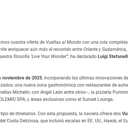
liamos nuestra oferta de Vueltas al Mundo con una ruta complet
te enriquecer aún más el recorrido entre Oriente y Sudamérica, 
estra filosofía ‘Live Your Wonder’"
, ha declarado
Luigi Stefanelli
en
noviembre de 2025
, incorporando las últimas innovaciones de
nizados, una nueva zona gastronómica con restaurantes de auto
llas Michelin, con Ángel León entre otros—, la pizzería Pummi
 SOLEMIO SPA, y áreas exclusivas como el Sunset Lounge.
ipo de itinerarios. Con esta propuesta, la naviera ofrece dos
Vu
 del Costa Deliziosa, que incluirá escalas en EE. UU., Hawái, el S