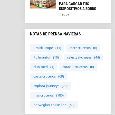
PARA CARGAR TUS
DISPOSITIVOS A BORDO
7.10.25
NOTAS DE PRENSA NAVIERAS
CroisiEurope
(11)
Iberocruceros
(6)
Pullmantur
(10)
celestyal-cruises
(44)
club-med
(1)
corazul-cruceros
(6)
costa-cruceros
(69)
explora-journeys
(79)
msc-cruceros
(180)
norwegian-cruise-line
(53)