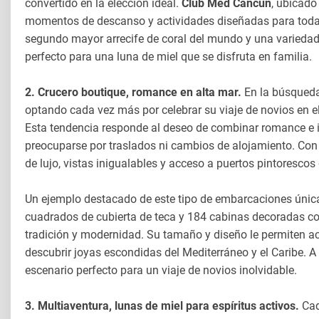
convertido en la elección ideal.
Club Med Cancún
, ubicado
momentos de descanso y actividades diseñadas para todas 
segundo mayor arrecife de coral del mundo y una variedad d
perfecto para una luna de miel que se disfruta en familia.
2. Crucero boutique, romance en alta mar.
En la búsqueda 
optando cada vez más por celebrar su viaje de novios en e
Esta tendencia responde al deseo de combinar romance e in
preocuparse por traslados ni cambios de alojamiento. Con 
de lujo, vistas inigualables y acceso a puertos pintorescos
Un ejemplo destacado de este tipo de embarcaciones únic
cuadrados de cubierta de teca y 184 cabinas decoradas co
tradición y modernidad. Su tamaño y diseño le permiten ac
descubrir joyas escondidas del Mediterráneo y el Caribe. A b
escenario perfecto para un viaje de novios inolvidable.
3. Multiaventura, lunas de miel para espíritus activos.
Cad