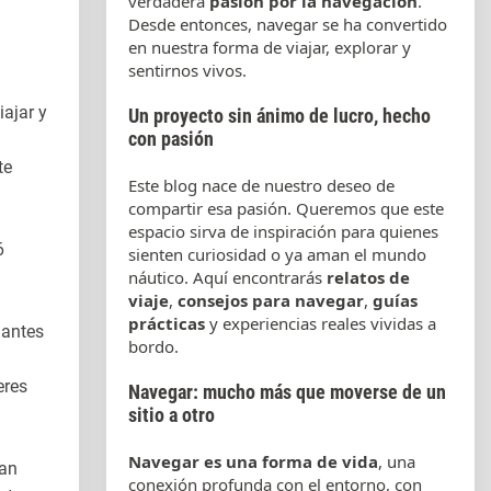
verdadera
pasión por la navegación
.
Desde entonces, navegar se ha convertido
en nuestra forma de viajar, explorar y
sentirnos vivos.
iajar y
Un proyecto sin ánimo de lucro, hecho
con pasión
te
Este blog nace de nuestro deseo de
compartir esa pasión. Queremos que este
espacio sirva de inspiración para quienes
6
sienten curiosidad o ya aman el mundo
náutico. Aquí encontrarás
relatos de
viaje
,
consejos para navegar
,
guías
prácticas
y experiencias reales vividas a
 antes
bordo.
eres
Navegar: mucho más que moverse de un
sitio a otro
Navegar es una forma de vida
, una
han
conexión profunda con el entorno, con