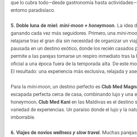
que lo cubra todo—desde gastronomía hasta actividades—es
entorno paradisíaco.
5. Doble luna de miel:
mini-moon + honeymoon.
La idea d
ganando cada vez más seguidores. Primero, una
mini-mo
relajarse tras el gran día sin necesidad de organizar un v
pausada en un destino exótico, donde los recién casados p
permite a las parejas tomarse un respiro inmediato tras la
oficial a una época fuera de la temporada alta. De este mo
El resultado: una experiencia más exclusiva, relajada y ase
Para la
mini-moon
, un destino perfecto es
Club Med Magna
escapada perfecta cerca de casa, combinando lujo y una e
honeymoon,
Club Med Kani
en las Maldivas es el destino 
variedad de experiencias. Un paraíso donde el lujo y la nat
imborrable.
6. Viajes de novios
wellness y slow travel.
Muchas parejas b