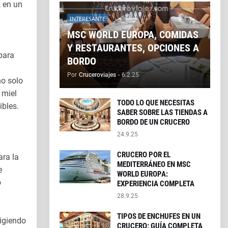
, en un
INTERESANTE
MSC WORLD EUROPA, COMIDAS
Y RESTAURANTES, OPCIONES A
para
BORDO
Por
Cruceroviajes
-
6.2.25
no solo
 miel
TODO LO QUE NECESITAS
ibles.
SABER SOBRE LAS TIENDAS A
BORDO DE UN CRUCERO
24.9.25
CRUCERO POR EL
ara la
MEDITERRÁNEO EN MSC
e
WORLD EUROPA:
o
EXPERIENCIA COMPLETA
28.9.25
TIPOS DE ENCHUFES EN UN
ligiendo
CRUCERO: GUÍA COMPLETA