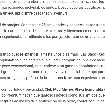
días enteros en la tumbona, muchos buscan experiencias que les
rear recuerdos inolvidables juntos. Desde deportes acuáticos h
a un equilibrio entre descanso y aventura.
il de parejas. Con más de 25 actividades y deportes, desde trape
rece la combinación ideal entre aventura y bienestar en un entorn
 experiencia, permitiendo a las parejas disfrutar de una luna de
 cuando puedes extender la fiesta unos días más? Las
Buddy Mo
nquistando a las parejas que quieren compartir su viaje de reci
poco convencional, esta tendencia ha ganado popularidad en 
 gran día en un entorno relajado y divertido. Habrá tiempo para
con amigos después de la boda promete ser una experiencia ún
s compartidos y privacidad,
Club Med Miches Playa Esmeralda
ncluido Premium hacen que tanto los novios como sus amigos pu
 Después de meses de planificación de la boda, contar con un ser