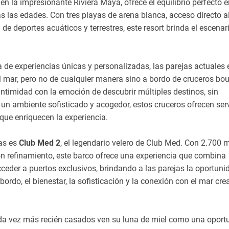
 en la impresionante Riviera Maya, ofrece el equilibrio perfecto e
las edades. Con tres playas de arena blanca, acceso directo a
e deportes acuáticos y terrestres, este resort brinda el escenar
de experiencias únicas y personalizadas, las parejas actuales 
l mar, pero no de cualquier manera sino a bordo de cruceros bou
timidad con la emoción de descubrir múltiples destinos, sin
un ambiente sofisticado y acogedor, estos cruceros ofrecen ser
 que enriquecen la experiencia.
as es
Club Med 2
, el legendario velero de Club Med. Con 2.700 
n refinamiento, este barco ofrece una experiencia que combina
ceder a puertos exclusivos, brindando a las parejas la oportuni
ordo, el bienestar, la sofisticación y la conexión con el mar cre
a vez más recién casados ven su luna de miel como una oport