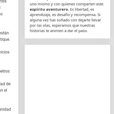
ntre
uno mismo y con quienes comparten este
l
espíritu aventurero
. Es libertad, es
io
aprendizaje, es desafío y recompensa. Si
alguna vez has soñado con dejarte llevar
por las olas, esperamos que nuestras
historias te animen a dar el paso.
están
tique.
vicios
metros
dad de
an el
unidad