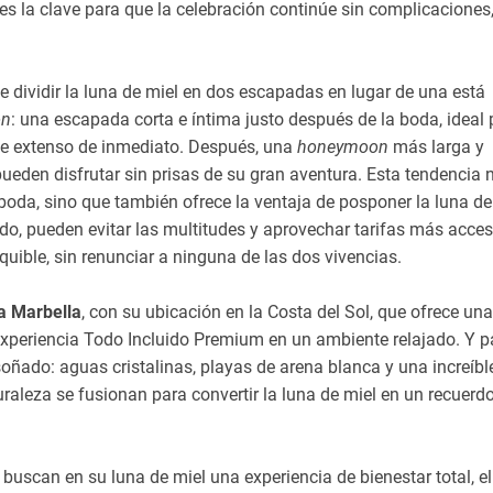
 la clave para que la celebración continúe sin complicaciones
e dividir la luna de miel en dos escapadas en lugar de una está
on
: una escapada corta e íntima justo después de la boda, ideal 
iaje extenso de inmediato. Después, una
honeymoon
más larga y
ueden disfrutar sin prisas de su gran aventura. Esta tendencia 
 boda, sino que también ofrece la ventaja de posponer la luna de
do, pueden evitar las multitudes y aprovechar tarifas más acces
quible, sin renunciar a ninguna de las dos vivencias.
 Marbella
, con su ubicación en la Costa del Sol, que ofrece una
xperiencia Todo Incluido Premium en un ambiente relajado. Y p
soñado: aguas cristalinas, playas de arena blanca y una increíbl
uraleza se fusionan para convertir la luna de miel en un recuerd
uscan en su luna de miel una experiencia de bienestar total, e