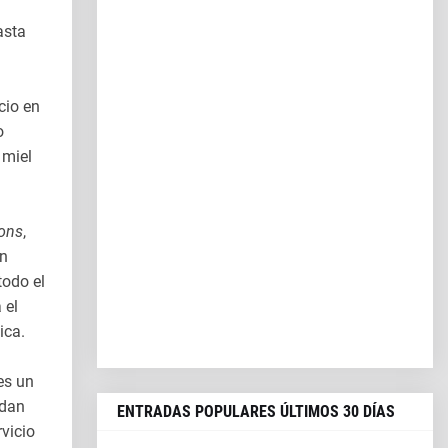
asta
cio en
o
 miel
ons
,
én
todo el
 el
ica.
es un
edan
ENTRADAS POPULARES ÚLTIMOS 30 DÍAS
vicio