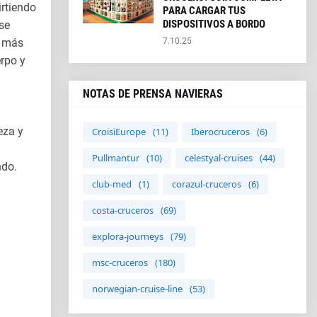
rtiendo
PARA CARGAR TUS
DISPOSITIVOS A BORDO
se
e más
7.10.25
erpo y
NOTAS DE PRENSA NAVIERAS
eza y
CroisiEurope
(11)
Iberocruceros
(6)
Pullmantur
(10)
celestyal-cruises
(44)
ndo.
club-med
(1)
corazul-cruceros
(6)
costa-cruceros
(69)
explora-journeys
(79)
msc-cruceros
(180)
norwegian-cruise-line
(53)