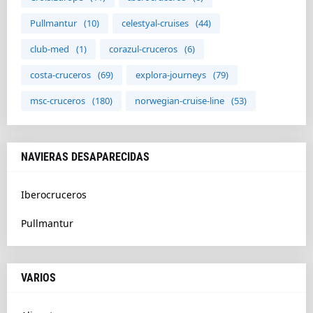
Pullmantur
(10)
celestyal-cruises
(44)
club-med
(1)
corazul-cruceros
(6)
costa-cruceros
(69)
explora-journeys
(79)
msc-cruceros
(180)
norwegian-cruise-line
(53)
NAVIERAS DESAPARECIDAS
Iberocruceros
Pullmantur
VARIOS