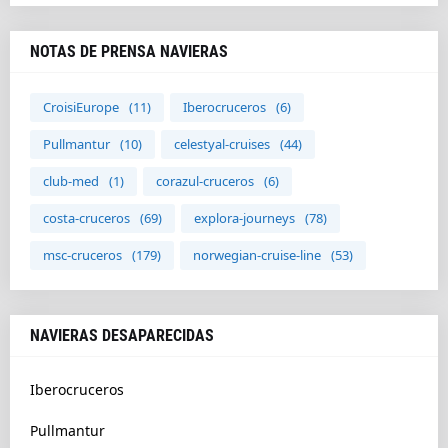
NOTAS DE PRENSA NAVIERAS
CroisiEurope
(11)
Iberocruceros
(6)
Pullmantur
(10)
celestyal-cruises
(44)
club-med
(1)
corazul-cruceros
(6)
costa-cruceros
(69)
explora-journeys
(78)
msc-cruceros
(179)
norwegian-cruise-line
(53)
NAVIERAS DESAPARECIDAS
Iberocruceros
Pullmantur