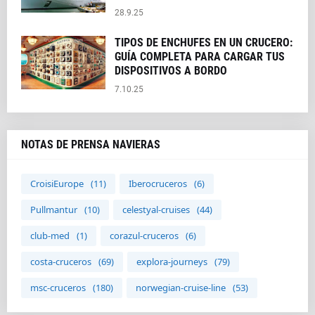
28.9.25
TIPOS DE ENCHUFES EN UN CRUCERO:
GUÍA COMPLETA PARA CARGAR TUS
DISPOSITIVOS A BORDO
7.10.25
NOTAS DE PRENSA NAVIERAS
CroisiEurope
(11)
Iberocruceros
(6)
Pullmantur
(10)
celestyal-cruises
(44)
club-med
(1)
corazul-cruceros
(6)
costa-cruceros
(69)
explora-journeys
(79)
msc-cruceros
(180)
norwegian-cruise-line
(53)