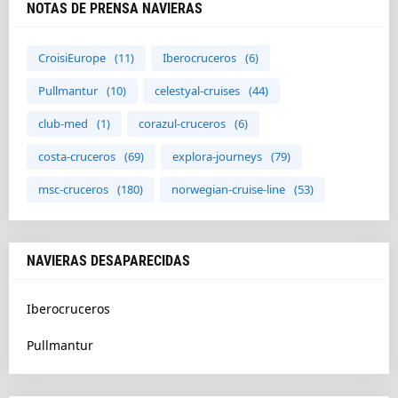
NOTAS DE PRENSA NAVIERAS
CroisiEurope
(11)
Iberocruceros
(6)
Pullmantur
(10)
celestyal-cruises
(44)
club-med
(1)
corazul-cruceros
(6)
costa-cruceros
(69)
explora-journeys
(79)
msc-cruceros
(180)
norwegian-cruise-line
(53)
NAVIERAS DESAPARECIDAS
Iberocruceros
Pullmantur